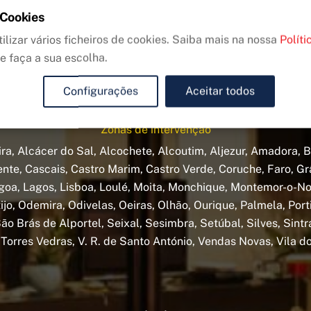
GAÇÃO À REDE EL
 Cookies
ilizar vários ficheiros de cookies. Saiba mais na nossa
Políti
e faça a sua escolha.
CONTACTE-NOS
Configurações
Aceitar todos
Zonas de intervenção
ra, Alcácer do Sal, Alcochete, Alcoutim, Aljezur, Amadora, B
nte, Cascais, Castro Marim, Castro Verde, Coruche, Faro, Gr
goa, Lagos, Lisboa, Loulé, Moita, Monchique, Montemor-o-No
jo, Odemira, Odivelas, Oeiras, Olhão, Ourique, Palmela, Por
ão Brás de Alportel, Seixal, Sesimbra, Setúbal, Silves, Sintr
 Torres Vedras, V. R. de Santo António, Vendas Novas, Vila d