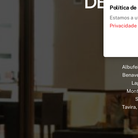
DE LI
Política de
Estamos a ut
Privacidade
Albufei
Benave
La
Monti
S
Tavira,