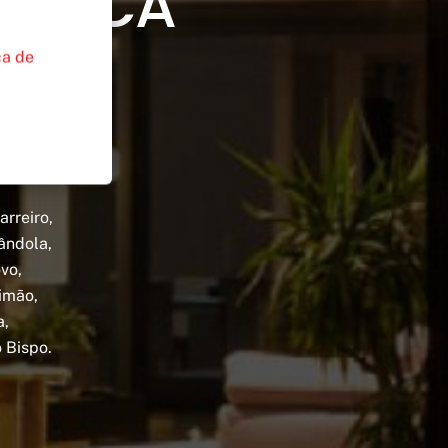
ÉTRICA
ca de
arreiro,
ândola,
vo,
timão,
a,
o Bispo.