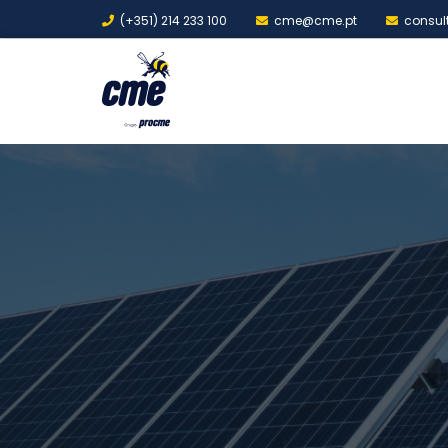
(+351) 214 233 100
cme@cme.pt
consul