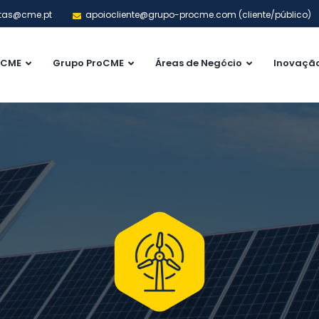
tas@cme.pt
apoiocliente@grupo-procme.com (cliente/público)
CME
Grupo ProCME
Áreas de Negócio
Inovaçã