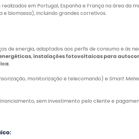
s realizados em Portugal, Espanha e França na área da m
ca e biomassa), incluindo grandes corretivos.
s de energia, adaptados aos perfis de consumo e às nec
 energéticas
,
instalações fotovoltaicas para autoc
rica
.
nsorização, monitorização e telecomando) e
Smart Mete
e financiamento, sem investimento pelo cliente e pagam
ico: