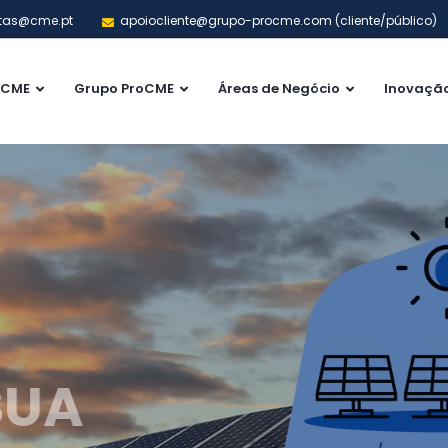
tas@cme.pt
apoiocliente@grupo-procme.com (cliente/público)
CME
Grupo ProCME
Áreas de Negócio
Inovaçã
RGIA DO FUTURO 