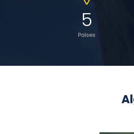
5
Países
Al