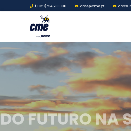
(+351) 214 233 100
cme@cme.pt
consul
A ENE