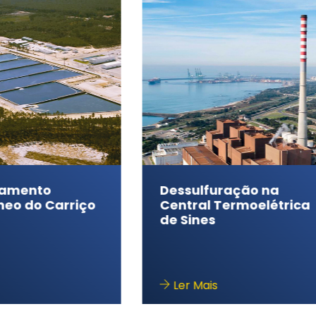
Dessulfuração na
No
ço
Central Termoelétrica
n
de Sines
Ler Mais