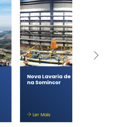
va Lavaria de Zinco
Outros Projetos
a Somincor
Relevantes em 
Ler Mais
Ler Mais