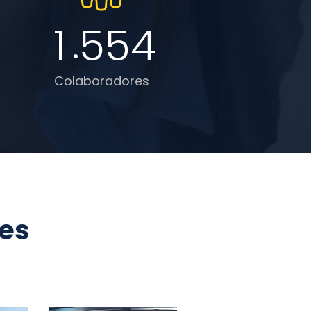
.
1
5
5
4
Colaboradores
tes