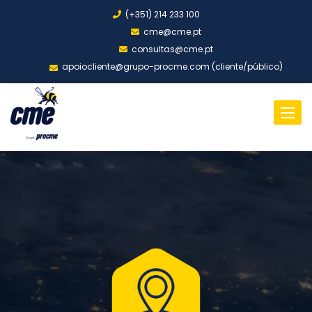
(+351) 214 233 100
cme@cme.pt
consultas@cme.pt
apoiocliente@grupo-procme.com (cliente/público)
Toggl
naviga