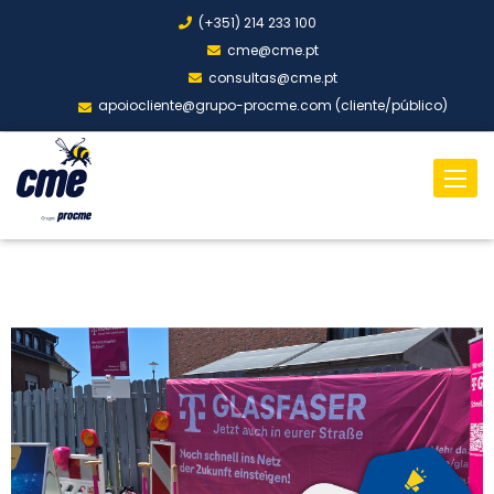
(+351) 214 233 100
cme@cme.pt
consultas@cme.pt
apoiocliente@grupo-procme.com (cliente/público)
Toggl
naviga